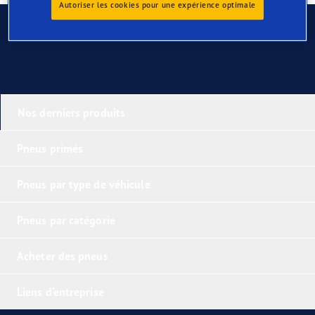
Autoriser les cookies pour une expérience optimale
Contactez-nous
Nos derniers produits
Pneus primés
Pneus par type de véhicule
Pneus par catégorie
Acheter des pneus
Liens d'entreprise