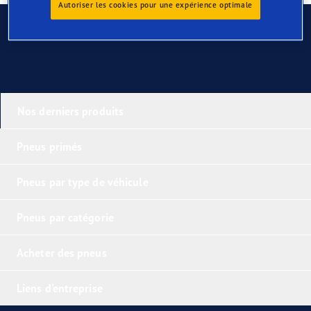
Autoriser les cookies pour une expérience optimale
Contactez-nous
Nos derniers produits
Pneus primés
Pneus par type de véhicule
Pneus par catégorie
Acheter des pneus
Liens d'entreprise