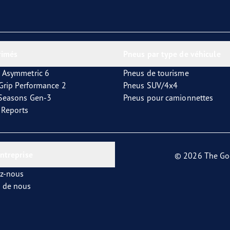
rimés
Pneus par type de véhicule
 Asymmetric 6
Pneus de tourisme
tGrip Performance 2
Pneus SUV/4x4
4Seasons Gen-3
Pneus pour camionnettes
t Reports
entreprise
© 2026 The Go
ez-nous
s de nous