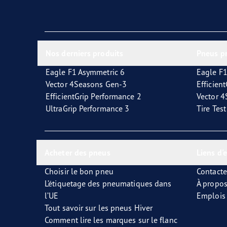
Nos derniers produits
Pneus p
Eagle F1 Asymmetric 6
Eagle F1
Vector 4Seasons Gen-3
Efficien
EfficientGrip Performance 2
Vector 
UltraGrip Performance 3
Tire Tes
Acheter des pneus
Liens d'
Choisir le bon pneu
Contact
L’étiquetage des pneumatiques dans
À propo
l’UE
Emplois
Tout savoir sur les pneus Hiver
Comment lire les marques sur le flanc