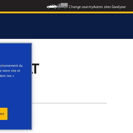
Change country
Autres sites Goodyear
e
ERSELT
onctionnement du
 notre site et
dans nos «
ale