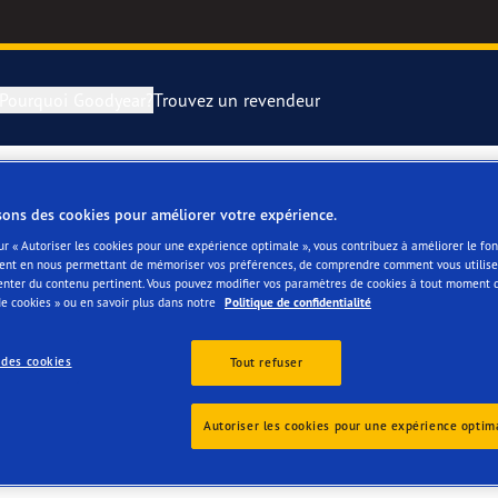
Pourquoi Goodyear?
Trouvez un revendeur
rer et changer vos pneus
year RACING
Pneus par typ
sons des cookies pour améliorer votre expérience.
TYRESERVICE CLAES H
ur « Autoriser les cookies pour une expérience optimale », vous contribuez à améliorer le f
montagne
e F1 SuperSport
ent en nous permettant de mémoriser vos préférences, de comprendre comment vous utilisez
enter du contenu pertinent. Vous pouvez modifier vos paramètres de cookies à tout moment 
e cookies » ou en savoir plus dans notre
Politique de confidentialité
ientgrip Performance 2
 des cookies
Tout refuser
e F1 Asymmetric 6
Autoriser les cookies pour une expérience optim
or 4Seasons GEN-3