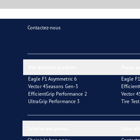
Contactez-nous
Nos derniers produits
Pneus p
Eagle F1 Asymmetric 6
Eagle F1
Vector 4Seasons Gen-3
Efficien
EfficientGrip Performance 2
Vector 
UltraGrip Performance 3
Tire Tes
Acheter des pneus
Liens d'