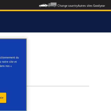
Change country
Autres sites Goodyear
e
onctionnement du
 notre site et
dans nos «
ale