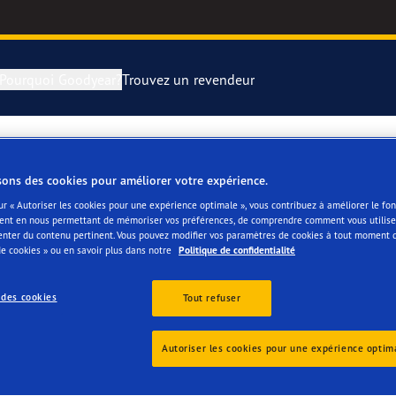
Pourquoi Goodyear?
Trouvez un revendeur
rer et changer vos pneus
year RACING
Pneus par typ
sons des cookies pour améliorer votre expérience.
YTEN BVBA
montagne
e F1 SuperSport
ur « Autoriser les cookies pour une expérience optimale », vous contribuez à améliorer le f
ent en nous permettant de mémoriser vos préférences, de comprendre comment vous utilisez
enter du contenu pertinent. Vous pouvez modifier vos paramètres de cookies à tout moment 
e cookies » ou en savoir plus dans notre
Politique de confidentialité
ientgrip Performance 2
 des cookies
Tout refuser
e F1 Asymmetric 6
Autoriser les cookies pour une expérience optim
or 4Seasons GEN-3