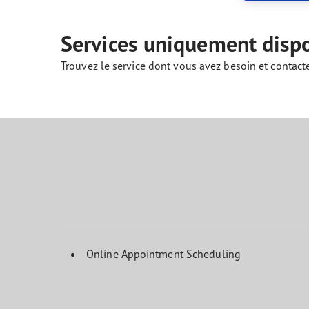
Prendre soin de vos pneus
Goodyear Blimp
Ultr
Services uniquement disp
Trouvez le service dont vous avez besoin et contact
Online Appointment Scheduling