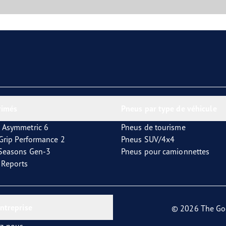
rimés
Pneus par type de véhicule
 Asymmetric 6
Pneus de tourisme
tGrip Performance 2
Pneus SUV/4x4
4Seasons Gen-3
Pneus pour camionnettes
t Reports
entreprise
© 2026 The Go