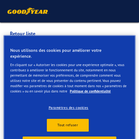
Retour liste
BANDENBEDRIJF
Nous utilisons des cookies pour améliorer votre
expérience.
VANDEKERCKHOVE NV
En cliquant sur « Autoriser les cookies pour une expérience optimale », vous
GENTBRUGGE
contribuez à améliorer le fonctionnement du site, notamment en nous
permettant de mémoriser vos préférences, de comprendre comment vous
utilisez notre site et de vous présenter du contenu pertinent. Vous pouvez
modifier vos paramètres de cookies à tout moment dans nos « paramètres de
Services disponibles en ligne et en magasin
cookies » ou en savoir plus dans notre
Politique de confidentialité
Paramètres des cookies
Contact
Services
Avis
Tout refuser