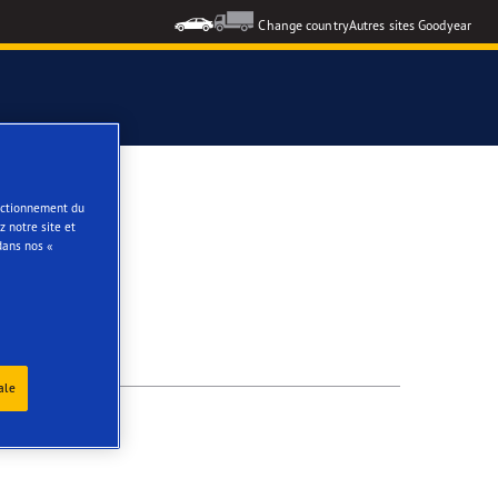
Change country
Autres sites Goodyear
e
onctionnement du
 notre site et
dans nos «
ale