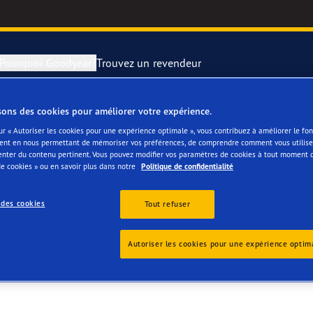
Pourquoi Goodyear?
Trouvez un revendeur
sons des cookies pour améliorer votre expérience.
rer et changer vos pneus
year RACING
Pneus par typ
ur « Autoriser les cookies pour une expérience optimale », vous contribuez à améliorer le f
ent en nous permettant de mémoriser vos préférences, de comprendre comment vous utilisez
RI
enter du contenu pertinent. Vous pouvez modifier vos paramètres de cookies à tout moment 
montagne
e F1 SuperSport
e cookies » ou en savoir plus dans notre
Politique de confidentialité
ientgrip Performance 2
 des cookies
Tout refuser
e F1 Asymmetric 6
Autoriser les cookies pour une expérience optim
or 4Seasons GEN-3