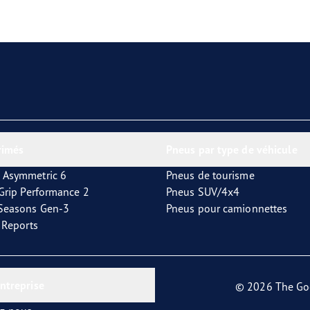
aGrip Performance 3
rimés
Pneus par type de véhicule
 Asymmetric 6
Pneus de tourisme
tGrip Performance 2
Pneus SUV/4x4
4Seasons Gen-3
Pneus pour camionnettes
t Reports
entreprise
© 2026 The Go