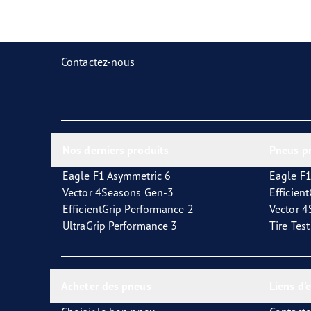
Prendre soin de vos pneus
Goodyear Blimp
Ultr
Contactez-nous
Nos derniers produits
Pneus p
Eagle F1 Asymmetric 6
Eagle F1
Vector 4Seasons Gen-3
Efficien
EfficientGrip Performance 2
Vector 
UltraGrip Performance 3
Tire Tes
Acheter des pneus
Liens d'