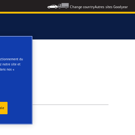
Change country
Autres sites Goodyear
e
onctionnement du
 notre site et
dans nos «
ale