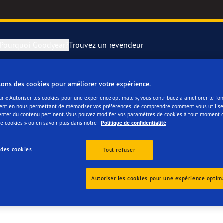
Pourquoi Goodyear?
Trouvez un revendeur
sons des cookies pour améliorer votre expérience.
rer et changer vos pneus
year RACING
Pneus par typ
ur « Autoriser les cookies pour une expérience optimale », vous contribuez à améliorer le f
BANDEN
ent en nous permettant de mémoriser vos préférences, de comprendre comment vous utilisez
montagne
e F1 SuperSport
enter du contenu pertinent. Vous pouvez modifier vos paramètres de cookies à tout moment 
e cookies » ou en savoir plus dans notre
Politique de confidentialité
ientgrip Performance 2
 des cookies
Tout refuser
e F1 Asymmetric 6
Autoriser les cookies pour une expérience optim
or 4Seasons GEN-3