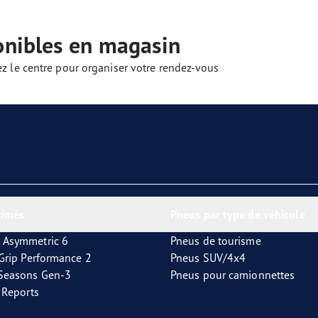
aGrip Performance 3
onibles en magasin
ez le centre pour organiser votre rendez-vous
rimés
Pneus par type de véhicule
 Asymmetric 6
Pneus de tourisme
tGrip Performance 2
Pneus SUV/4x4
4Seasons Gen-3
Pneus pour camionnettes
t Reports