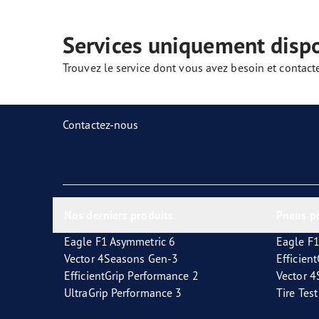
Prendre soin de vos pneus
Goodyear Blimp
Ultr
Services uniquement disp
Trouvez le service dont vous avez besoin et contact
Contactez-nous
Nos derniers produits
Pneus p
Eagle F1 Asymmetric 6
Eagle F1
Vector 4Seasons Gen-3
Efficien
EfficientGrip Performance 2
Vector 
UltraGrip Performance 3
Tire Tes