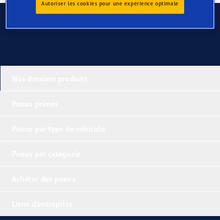
Autoriser les cookies pour une expérience optimale
Contactez-nous
Nos derniers produits
Pneus primés
Pneus par type de véhicule
Pneus par catégorie
Acheter des pneus
Liens d'entreprise