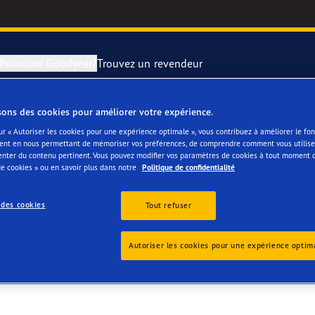
Pourquoi Goodyear?
Trouvez un revendeur
sons des cookies pour améliorer votre expérience.
rer et changer vos pneus
year RACING
Pneus par typ
ur « Autoriser les cookies pour une expérience optimale », vous contribuez à améliorer le f
ent en nous permettant de mémoriser vos préférences, de comprendre comment vous utilisez
AERENS
enter du contenu pertinent. Vous pouvez modifier vos paramètres de cookies à tout moment 
montagne
e F1 SuperSport
e cookies » ou en savoir plus dans notre
Politique de confidentialité
ientgrip Performance 2
 des cookies
Tout refuser
e F1 Asymmetric 6
Autoriser les cookies pour une expérience optim
or 4Seasons GEN-3