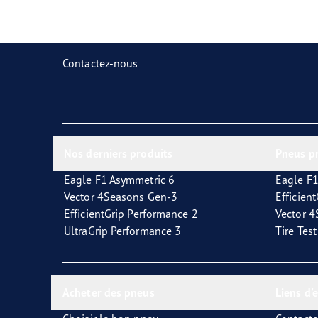
Prendre soin de vos pneus
Goodyear Blimp
Ultr
Contactez-nous
Nos derniers produits
Pneus p
Eagle F1 Asymmetric 6
Eagle F1
Vector 4Seasons Gen-3
Efficien
EfficientGrip Performance 2
Vector 
UltraGrip Performance 3
Tire Tes
Acheter des pneus
Liens d'