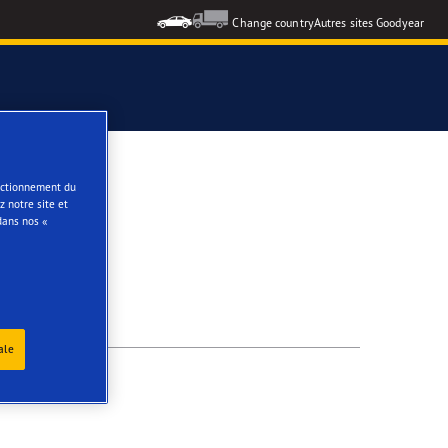
Change country
Autres sites Goodyear
e
onctionnement du
 notre site et
dans nos «
ale