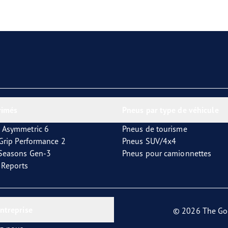
aGrip Performance 3
rimés
Pneus par type de véhicule
 Asymmetric 6
Pneus de tourisme
tGrip Performance 2
Pneus SUV/4x4
4Seasons Gen-3
Pneus pour camionnettes
t Reports
entreprise
© 2026 The Go