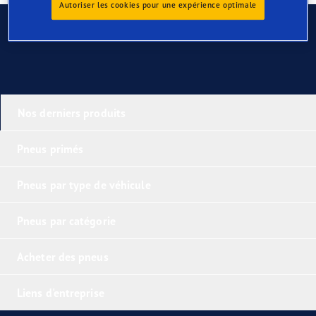
Autoriser les cookies pour une expérience optimale
Contactez-nous
Nos derniers produits
Pneus primés
Pneus par type de véhicule
Pneus par catégorie
Acheter des pneus
Liens d'entreprise