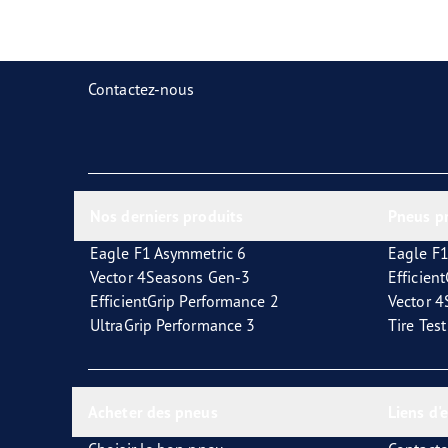
Prendre soin de vos pneus
Goodyear Blimp
Ultr
Contactez-nous
Nos derniers produits
Pneus p
Eagle F1 Asymmetric 6
Eagle F1
Vector 4Seasons Gen-3
Efficien
EfficientGrip Performance 2
Vector 
UltraGrip Performance 3
Tire Tes
Acheter des pneus
Liens d'