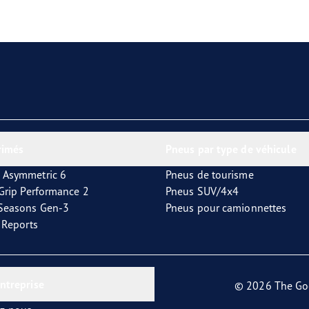
aGrip Performance 3
rimés
Pneus par type de véhicule
 Asymmetric 6
Pneus de tourisme
tGrip Performance 2
Pneus SUV/4x4
4Seasons Gen-3
Pneus pour camionnettes
t Reports
entreprise
© 2026 The Go