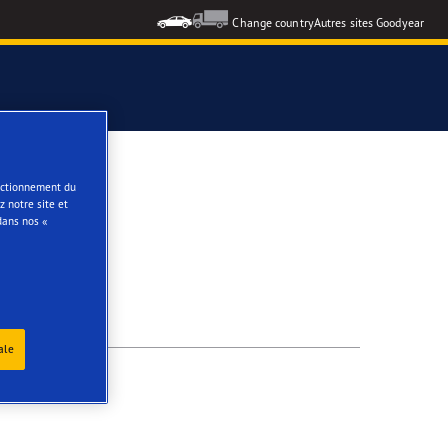
Change country
Autres sites Goodyear
e
onctionnement du
 notre site et
dans nos «
ale