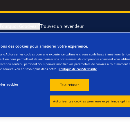
Pourquoi Goodyear?
Trouvez un revendeur
sons des cookies pour améliorer votre expérience.
rer et changer vos pneus
year RACING
Pneus par typ
ur « Autoriser les cookies pour une expérience optimale », vous contribuez à améliorer le f
ent en nous permettant de mémoriser vos préférences, de comprendre comment vous utilisez
SA
enter du contenu pertinent. Vous pouvez modifier vos paramètres de cookies à tout moment 
montagne
e F1 SuperSport
e cookies » ou en savoir plus dans notre
Politique de confidentialité
ientgrip Performance 2
 des cookies
Tout refuser
e F1 Asymmetric 6
Autoriser les cookies pour une expérience optim
or 4Seasons GEN-3