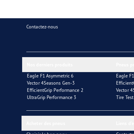
Prendre soin de vos pneus
Goodyear Blimp
Ultr
Contactez-nous
Nos derniers produits
Pneus p
Eagle F1 Asymmetric 6
Eagle F1
Vector 4Seasons Gen-3
Efficien
EfficientGrip Performance 2
Vector 
UltraGrip Performance 3
Tire Tes
Acheter des pneus
Liens d'