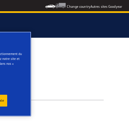
Change country
Autres sites Goodyear
e
onctionnement du
 notre site et
dans nos «
ale