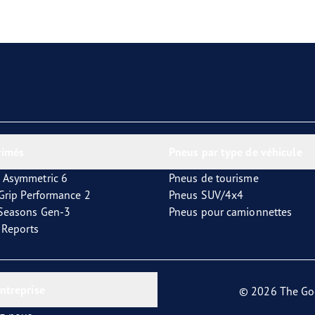
aGrip Performance 3
rimés
Pneus par type de véhicule
 Asymmetric 6
Pneus de tourisme
tGrip Performance 2
Pneus SUV/4x4
4Seasons Gen-3
Pneus pour camionnettes
t Reports
entreprise
© 2026 The Go