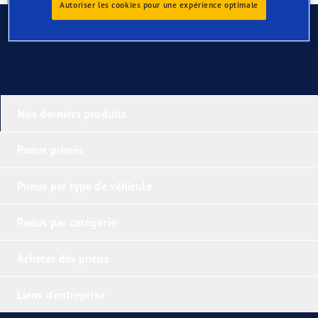
Autoriser les cookies pour une expérience optimale
Contactez-nous
Nos derniers produits
Pneus primés
Pneus par type de véhicule
Pneus par catégorie
Acheter des pneus
Liens d'entreprise