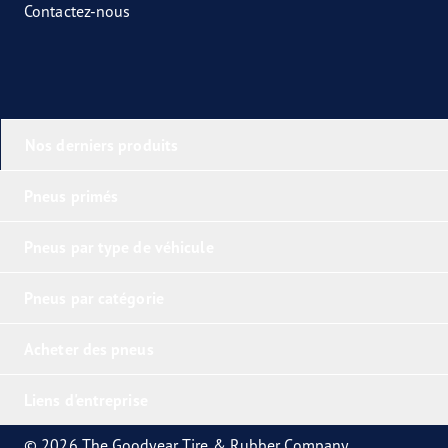
Contactez-nous
Nos derniers produits
Pneus primés
Pneus par type de véhicule
Pneus par catégorie
Acheter des pneus
Liens d'entreprise
© 2026 The Goodyear Tire & Rubber Company