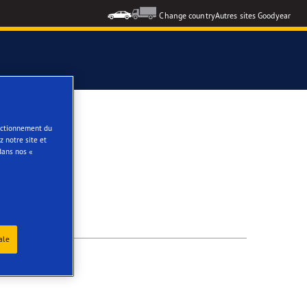
Change country
Autres sites Goodyear
e
onctionnement du
 notre site et
dans nos «
ale