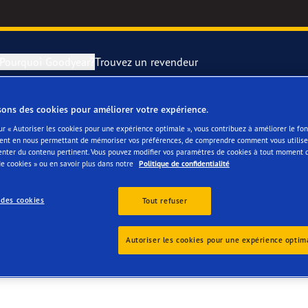
Pourquoi Goodyear?
Trouvez un revendeur
sons des cookies pour améliorer votre expérience.
rer et changer vos pneus
year RACING
Pneus par typ
ur « Autoriser les cookies pour une expérience optimale », vous contribuez à améliorer le f
ent en nous permettant de mémoriser vos préférences, de comprendre comment vous utilisez
A
enter du contenu pertinent. Vous pouvez modifier vos paramètres de cookies à tout moment 
montagne
e F1 SuperSport
e cookies » ou en savoir plus dans notre
Politique de confidentialité
ientgrip Performance 2
 des cookies
Tout refuser
e F1 Asymmetric 6
Autoriser les cookies pour une expérience optim
or 4Seasons GEN-3