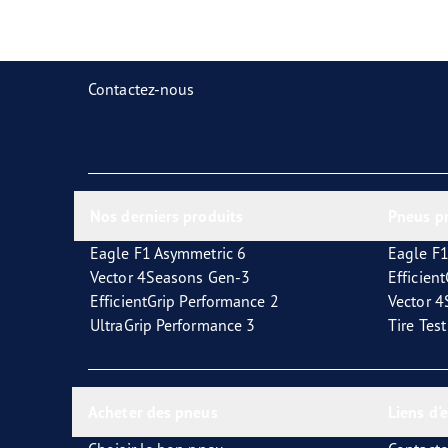
Prendre soin de vos pneus
Goodyear Blimp
Ultr
Contactez-nous
Nos derniers produits
Pneus p
Eagle F1 Asymmetric 6
Eagle F1
Vector 4Seasons Gen-3
Efficien
EfficientGrip Performance 2
Vector 
UltraGrip Performance 3
Tire Tes
Acheter des pneus
Liens d'