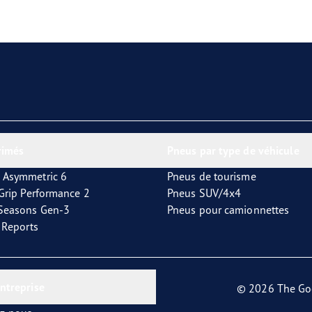
aGrip Performance 3
rimés
Pneus par type de véhicule
 Asymmetric 6
Pneus de tourisme
tGrip Performance 2
Pneus SUV/4x4
4Seasons Gen-3
Pneus pour camionnettes
t Reports
entreprise
© 2026 The Go