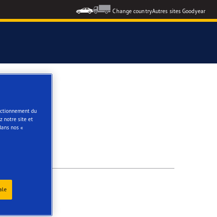
Change country
Autres sites Goodyear
e
onctionnement du
 notre site et
dans nos «
ale