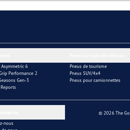
rimés
Pneus par type de véhicule
 Asymmetric 6
Pneus de tourisme
tGrip Performance 2
Pneus SUV/4x4
4Seasons Gen-3
Pneus pour camionnettes
t Reports
entreprise
© 2026 The Go
ez-nous