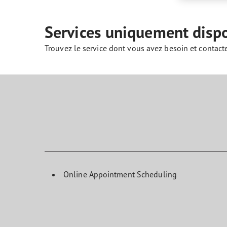
Prendre soin de vos pneus
Goodyear Blimp
Ultr
Services uniquement disp
Trouvez le service dont vous avez besoin et contact
Online Appointment Scheduling