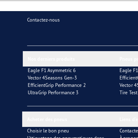
Contactez-nous
Nos derniers produits
Pneus p
Eagle F1 Asymmetric 6
Eagle F1
Vector 4Seasons Gen-3
Efficien
EfficientGrip Performance 2
Vector 
UltraGrip Performance 3
Tire Tes
Acheter des pneus
Liens d'
Choisir le bon pneu
Contact