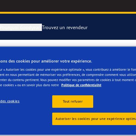
Pourquoi Goodyear?
Trouvez un revendeur
rer et changer vos pneus
year RACING
Pneus par typ
sons des cookies pour améliorer votre expérience.
montagne
e F1 SuperSport
ur « Autoriser les cookies pour une expérience optimale », vous contribuez à améliorer le f
ent en nous permettant de mémoriser vos préférences, de comprendre comment vous utilisez
enter du contenu pertinent. Vous pouvez modifier vos paramètres de cookies à tout moment 
e cookies » ou en savoir plus dans notre
Politique de confidentialité
ientgrip Performance 2
 des cookies
Tout refuser
e F1 Asymmetric 6
Autoriser les cookies pour une expérience optim
or 4Seasons GEN-3