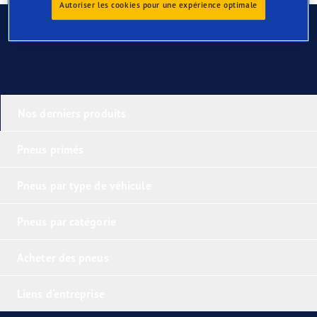
Autoriser les cookies pour une expérience optimale
Contactez-nous
Nos derniers produits
Pneus primés
Pneus par type de véhicule
Pneus par catégorie
Acheter des pneus
Liens d'entreprise