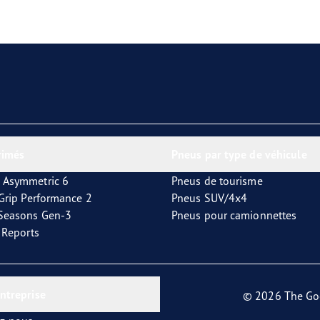
aGrip Performance 3
rimés
Pneus par type de véhicule
 Asymmetric 6
Pneus de tourisme
tGrip Performance 2
Pneus SUV/4x4
4Seasons Gen-3
Pneus pour camionnettes
t Reports
entreprise
© 2026 The Go