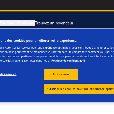
Pourquoi Goodyear?
Trouvez un revendeur
sons des cookies pour améliorer votre expérience.
rer et changer vos pneus
year RACING
Pneus par typ
ur « Autoriser les cookies pour une expérience optimale », vous contribuez à améliorer le f
ent en nous permettant de mémoriser vos préférences, de comprendre comment vous utilisez
 DIRK BVBA
enter du contenu pertinent. Vous pouvez modifier vos paramètres de cookies à tout moment 
montagne
e F1 SuperSport
e cookies » ou en savoir plus dans notre
Politique de confidentialité
ientgrip Performance 2
 des cookies
Tout refuser
e F1 Asymmetric 6
Autoriser les cookies pour une expérience optim
or 4Seasons GEN-3