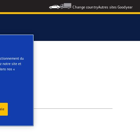
Change country
Autres sites Goodyear
e
onctionnement du
 notre site et
dans nos «
ale