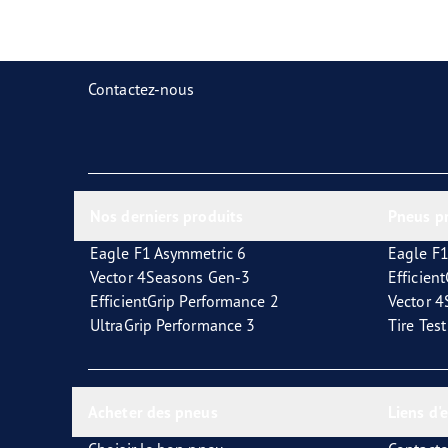
Prendre soin de vos pneus
Goodyear Blimp
Ultr
Contactez-nous
Nos derniers produits
Pneus p
Eagle F1 Asymmetric 6
Eagle F1
Vector 4Seasons Gen-3
Efficien
EfficientGrip Performance 2
Vector 
UltraGrip Performance 3
Tire Tes
Acheter des pneus
Liens d'