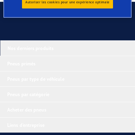
Autoriser les cookies pour une expérience optimale
Contactez-nous
Nos derniers produits
Pneus primés
Pneus par type de véhicule
Pneus par catégorie
Acheter des pneus
Liens d'entreprise