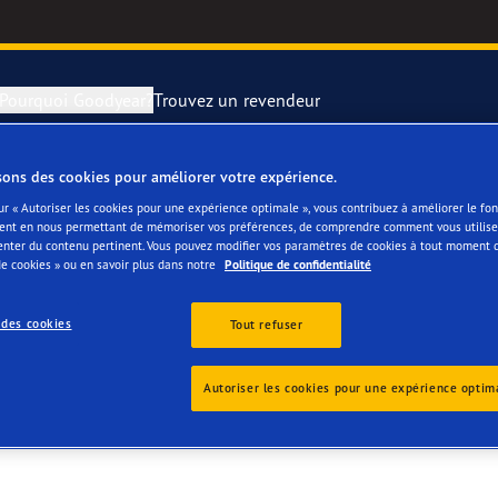
Pourquoi Goodyear?
Trouvez un revendeur
sons des cookies pour améliorer votre expérience.
rer et changer vos pneus
year RACING
Pneus par typ
ur « Autoriser les cookies pour une expérience optimale », vous contribuez à améliorer le f
ent en nous permettant de mémoriser vos préférences, de comprendre comment vous utilisez
enter du contenu pertinent. Vous pouvez modifier vos paramètres de cookies à tout moment 
montagne
e F1 SuperSport
e cookies » ou en savoir plus dans notre
Politique de confidentialité
ientgrip Performance 2
 des cookies
Tout refuser
e F1 Asymmetric 6
Autoriser les cookies pour une expérience optim
or 4Seasons GEN-3