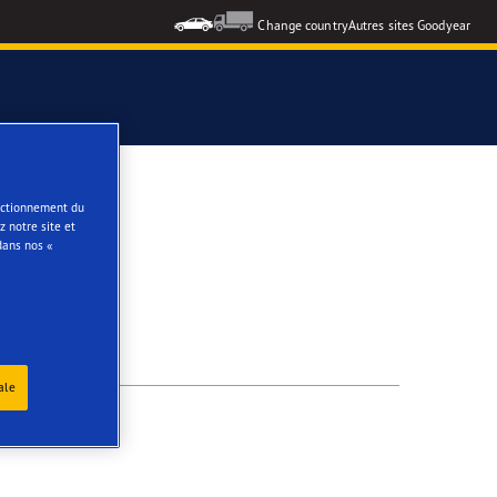
Change country
Autres sites Goodyear
e
onctionnement du
 notre site et
dans nos «
ale