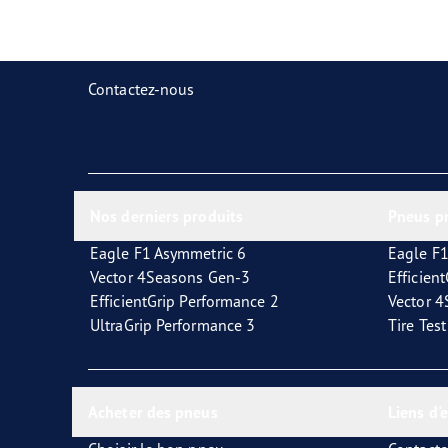
Prendre soin de vos pneus
Goodyear Blimp
Ultr
Contactez-nous
Nos derniers produits
Pneus p
Eagle F1 Asymmetric 6
Eagle F1
Vector 4Seasons Gen-3
Efficien
EfficientGrip Performance 2
Vector 
UltraGrip Performance 3
Tire Tes
Acheter des pneus
Liens d'