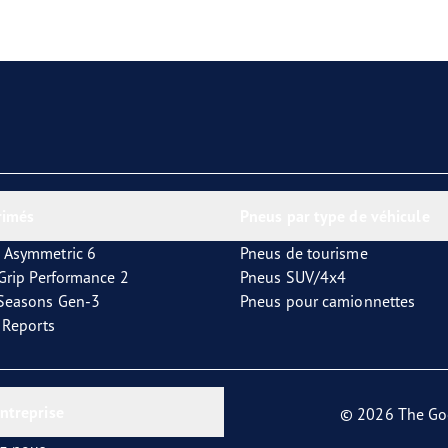
aGrip Performance 3
rimés
Pneus par type de véhicule
 Asymmetric 6
Pneus de tourisme
tGrip Performance 2
Pneus SUV/4x4
4Seasons Gen-3
Pneus pour camionnettes
t Reports
entreprise
© 2026 The Go