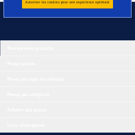
Autoriser les cookies pour une expérience optimale
Contactez-nous
Nos derniers produits
Pneus primés
Pneus par type de véhicule
Pneus par catégorie
Acheter des pneus
Liens d'entreprise