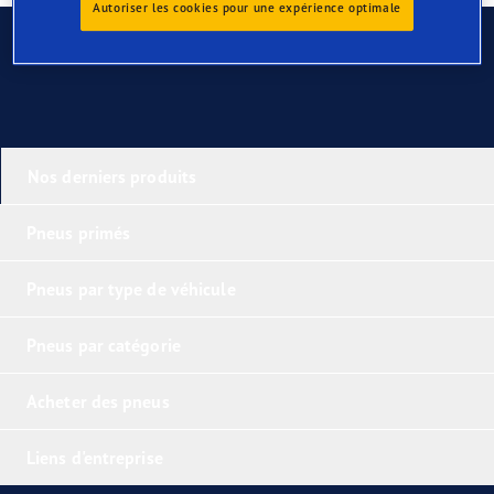
Autoriser les cookies pour une expérience optimale
Contactez-nous
Nos derniers produits
Pneus primés
Pneus par type de véhicule
Pneus par catégorie
Acheter des pneus
Liens d'entreprise