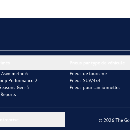
aGrip Performance 3
rimés
Pneus par type de véhicule
 Asymmetric 6
Pneus de tourisme
tGrip Performance 2
Pneus SUV/4x4
4Seasons Gen-3
Pneus pour camionnettes
t Reports
entreprise
© 2026 The Go