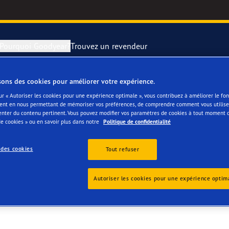
Pourquoi Goodyear?
Trouvez un revendeur
sons des cookies pour améliorer votre expérience.
rer et changer vos pneus
year RACING
Pneus par typ
ur « Autoriser les cookies pour une expérience optimale », vous contribuez à améliorer le f
ent en nous permettant de mémoriser vos préférences, de comprendre comment vous utilisez
enter du contenu pertinent. Vous pouvez modifier vos paramètres de cookies à tout moment 
montagne
e F1 SuperSport
e cookies » ou en savoir plus dans notre
Politique de confidentialité
ientgrip Performance 2
 des cookies
Tout refuser
e F1 Asymmetric 6
Autoriser les cookies pour une expérience optim
or 4Seasons GEN-3