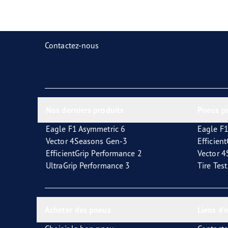
Prendre soin de vos pneus
Goodyear Blimp
Ultr
Contactez-nous
Nos derniers produits
Pneus p
Eagle F1 Asymmetric 6
Eagle F1
Vector 4Seasons Gen-3
Efficien
EfficientGrip Performance 2
Vector 
UltraGrip Performance 3
Tire Tes
Acheter des pneus
Liens d'