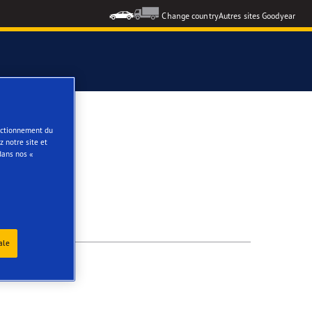
Change country
Autres sites Goodyear
e
onctionnement du
 notre site et
dans nos «
ale