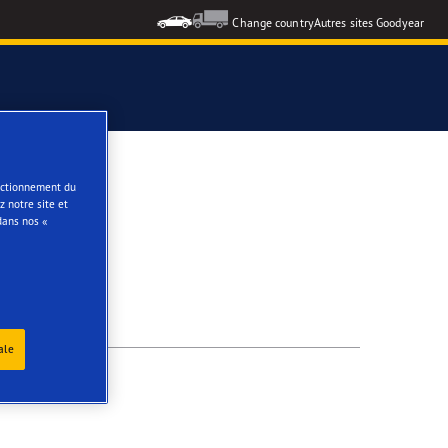
Change country
Autres sites Goodyear
e
onctionnement du
 notre site et
dans nos «
ale