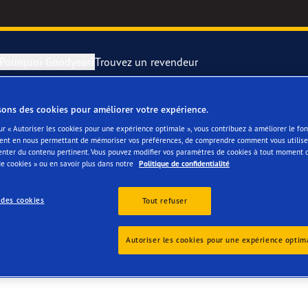
Pourquoi Goodyear?
Trouvez un revendeur
sons des cookies pour améliorer votre expérience.
rer et changer vos pneus
year RACING
Pneus par typ
ur « Autoriser les cookies pour une expérience optimale », vous contribuez à améliorer le f
ent en nous permettant de mémoriser vos préférences, de comprendre comment vous utilisez
L SA
enter du contenu pertinent. Vous pouvez modifier vos paramètres de cookies à tout moment 
montagne
e F1 SuperSport
e cookies » ou en savoir plus dans notre
Politique de confidentialité
ientgrip Performance 2
 des cookies
Tout refuser
e F1 Asymmetric 6
Autoriser les cookies pour une expérience optim
or 4Seasons GEN-3