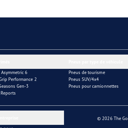
aGrip Performance 3
rimés
Pneus par type de véhicule
 Asymmetric 6
Pneus de tourisme
tGrip Performance 2
Pneus SUV/4x4
4Seasons Gen-3
Pneus pour camionnettes
t Reports
entreprise
© 2026 The Go