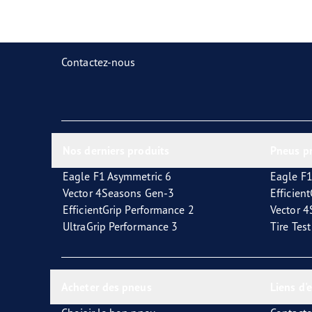
Prendre soin de vos pneus
Goodyear Blimp
Ultr
Contactez-nous
Nos derniers produits
Pneus p
Eagle F1 Asymmetric 6
Eagle F1
Vector 4Seasons Gen-3
Efficien
EfficientGrip Performance 2
Vector 
UltraGrip Performance 3
Tire Tes
Acheter des pneus
Liens d'