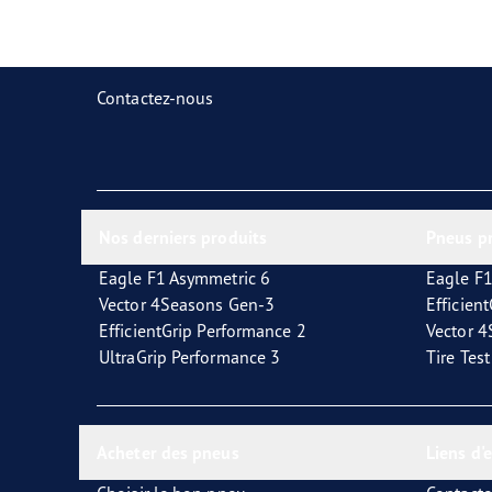
Prendre soin de vos pneus
Goodyear Blimp
Ultr
Contactez-nous
Nos derniers produits
Pneus p
Eagle F1 Asymmetric 6
Eagle F1
Vector 4Seasons Gen-3
Efficien
EfficientGrip Performance 2
Vector 
UltraGrip Performance 3
Tire Tes
Acheter des pneus
Liens d'