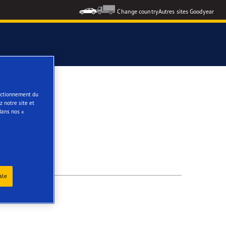
Change country
Autres sites Goodyear
e
onctionnement du
 notre site et
dans nos «
ale