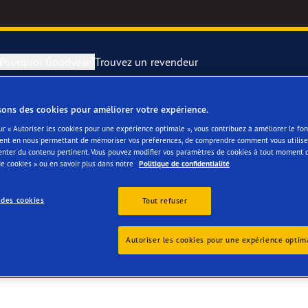
Pourquoi Goodyear?
Trouvez un revendeur
sons des cookies pour améliorer votre expérience.
rer et changer vos pneus
year RACING
Pneus par typ
ur « Autoriser les cookies pour une expérience optimale », vous contribuez à améliorer le f
ent en nous permettant de mémoriser vos préférences, de comprendre comment vous utilisez
 (PARTNERS)
enter du contenu pertinent. Vous pouvez modifier vos paramètres de cookies à tout moment 
montagne
e F1 SuperSport
e cookies » ou en savoir plus dans notre
Politique de confidentialité
ientgrip Performance 2
 des cookies
Tout refuser
e F1 Asymmetric 6
Autoriser les cookies pour une expérience optim
or 4Seasons GEN-3