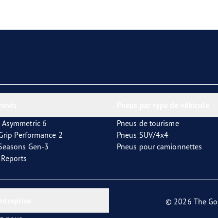
aGrip Performance 3
rimés
Pneus par type de véhicule
 Asymmetric 6
Pneus de tourisme
tGrip Performance 2
Pneus SUV/4x4
4Seasons Gen-3
Pneus pour camionnettes
t Reports
entreprise
© 2026 The Go