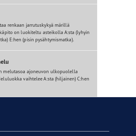
taa renkaan jarrutuskykyä märillä
käpito on luokiteltu asteikolla A:sta (lyhyin
ka) E:hen (pisin pysähtymismatka).
melu
an melutasoa ajoneuvon ulkopuolella
eluluokka vaihtelee A:sta (hiljainen) C:hen