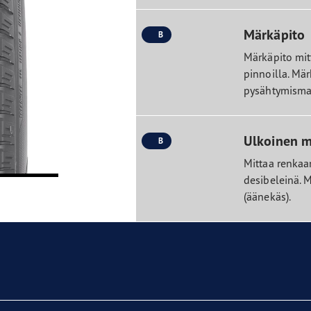
Märkäpito
B
Märkäpito mit
pinnoilla. Mär
pysähtymismat
Ulkoinen 
B
Mittaa renka
desibeleinä. M
(äänekäs).