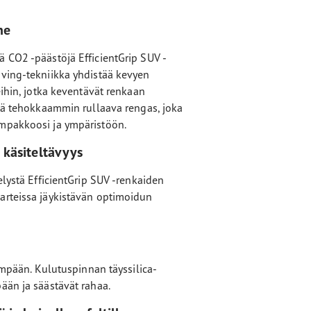
ne
 CO2 -päästöjä EfficientGrip SUV -
ving-tekniikka yhdistää kevyen
eihin, jotka keventävät renkaan
stä tehokkaammin rullaava rengas, joka
mpakkoosi ja ympäristöön.
 käsiteltävyys
elystä EfficientGrip SUV -renkaiden
arteissa jäykistävän optimoidun
tempään. Kulutuspinnan täyssilica-
ään ja säästävät rahaa.