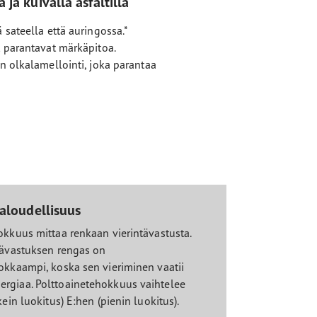
ja kuivalla asfaltilla
sateella että auringossa.*
 parantavat märkäpitoa.
n olkalamellointi, joka parantaa
aloudellisuus
okkuus mittaa renkaan vierintävastusta.
tävastuksen rengas on
okkaampi, koska sen vieriminen vaatii
rgiaa. Polttoainetehokkuus vaihtelee
kein luokitus) E:hen (pienin luokitus).