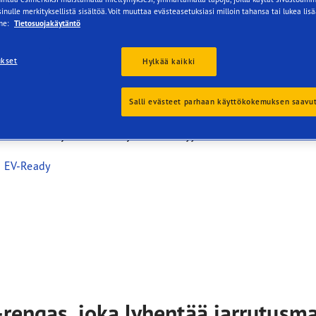
inulle merkityksellistä sisältöä. Voit muuttaa evästeasetuksiasi milloin tahansa tai lukea lis
me:
Tietosuojakäytäntö
ttoainetta säästävä SUV-rengas, joka lyhentää
rutusmatkoja
ukset
Hylkää kaikki
olttoainetta säästävä rakenne
yhyet jarrutusmatkat märillä ja kuivilla teillä
Salli evästeet parhaan käyttökokemuksen saavu
itkä käyttöikä
arannettu ohjaustarkkuus ja käsiteltävyys
EV-Ready
-rengas, joka lyhentää jarrutusm