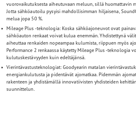
vuorovaikutuksesta aiheutuvaan meluun, sillä huomattavin mu
Jotta sähköautoilu pysyisi mahdollisimman hiljaisena, Sound
melua jopa 50 %.
Mileage Plus -teknologia: Koska sähköajoneuvot ovat painava
sähköauton renkaat voivat kulua enemmän. Yhdistettynä väl
aiheuttaa renkaiden nopeampaa kulumista, riippuen myös ajot
Performance 2 renkaassa käytetty Mileage Plus -teknologia vo
kulutuskestävyyden kuin edeltäjänsä.
Vierintävastusteknologiat: Goodyearin matalan vierintävastu
energiankulutusta ja pidentävät ajomatkaa. Pidemmän ajoma
rakenteen ja yhdistämällä innovatiivisten yhdisteiden kehit
suunnittelun.