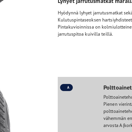
Lyhyet jarrutusmatkat märällä 
Hyödynnä lyhyet jarrutusmatkat sekä 
Kulutuspintaseoksen hartsiyhdisteet
Pintakuvioinnissa on kolmiulotteine
jarrutuspitoa kuivilla teillä.
Polttoainet
A
Polttoaineteh
Pienen vierin
polttoaineteh
vähemmän ene
arvosta A (kor