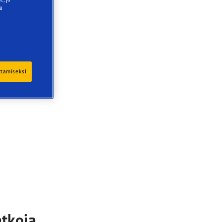
ää
ttamiseksi
atkoja