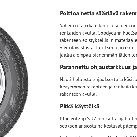
Polttoainetta säästävä raken
Vähennä tankkauskertoja ja pienennä
renkaiden avulla. Goodyearin FuelSa
rakenteen edistyksellisiin materiaal
vierintävastusta. Tuloksena on enti
jättää aiempaa pienemmän jäljen lo
Parannettu ohjaustarkkuus ja
Nauti helposta ohjauksesta ja käsitt
kevyemmän rakenteen ja renkaita ka
rakenteen avulla.
Pitkä käyttöikä
EfficientGrip SUV -renkailla ajat pi
seoksen ansiosta ne kestävät pitemp