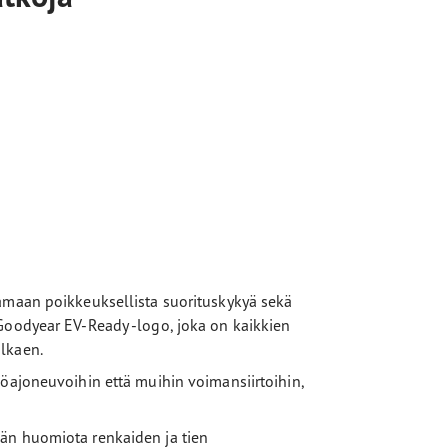
oamaan poikkeuksellista suorituskykyä sekä
Goodyear EV-Ready -logo, joka on kaikkien
lkaen.
köajoneuvoihin että muihin voimansiirtoihin,
än huomiota renkaiden ja tien