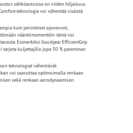
utos sähköautoissa on niiden hiljaisuus.
Comfort-teknologia voi vähentää sisäistä
mpia kuin perinteiset ajoneuvot,
ittömään vääntömomenttiin tämä voi
avasta. Esimerkiksi Goodyear EfficientGrip
i tarjota kuljettajille jopa 50 % paremman
ksen teknologiat vähentävät
tkan voi saavuttaa optimoimalla renkaan
tämisen sekä renkaan aerodynaamisen