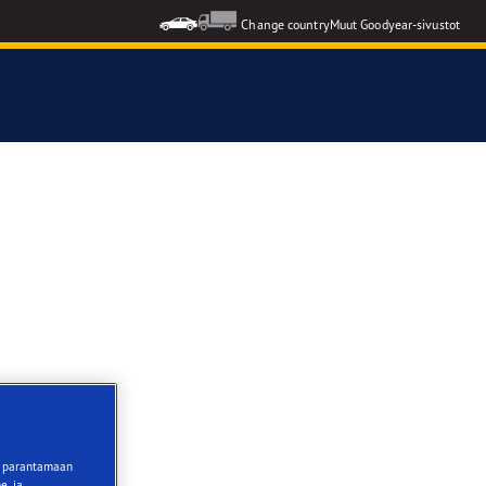
Change country
Muut Goodyear-sivustot
tä parantamaan
e, ja