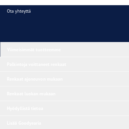
Ota yhteyttä
Viimeisimmät tuotteemme
Palkintoja voittaneet renkaat
Renkaat ajoneuvon mukaan
Renkaat luokan mukaan
Hyödyllistä tietoa
Lisää Goodyearia