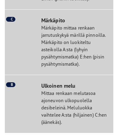
C
Märkäpito
Märkäpito mittaa renkaan
jarrutuskykyä märillä pinnoilla.
Märkäpito on luokiteltu
asteikolla A:sta (lyhyin
pysähtymismatka) E:hen (pisin
pysähtymismatka).
B
Ulkoinen melu
Mittaa renkaan melutasoa
ajoneuvon ulkopuolella
desibeleinä. Meluluokka
vaihtelee A:sta (hiljainen) C:hen
(äänekäs).