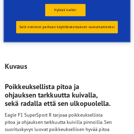
Poikkeuksellinen suorituskyky kuivalla
Äärimmäinen ohjauksen tarkkuus
Hylkää kaikki
Ensiluokkainen vakaus suurissa nopeuksissa
Salli evästeet parhaan käyttökokemuksen saavuttamiseksi
RIM PROTECTION -teknologia
Kuvaus
Poikkeuksellista pitoa ja
ohjauksen tarkkuutta kuivalla,
sekä radalla että sen ulkopuolella.
Eagle F1 SuperSport R tarjoaa poikkeuksellista
pitoa ja ohjauksen tarkkuutta kuivilla pinnoilla. Sen
suorituskyvyn luovat poikkeuksellisen hyvää pitoa