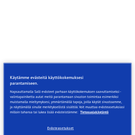
Käytämme evästeitä käyttökokemuksesi
parantamiseen.
Napsauttamalla Salli evästeet parhaan käyttökokemuksen saavuttamiseksi -
valintapainiketta autat meitä parantamaan sivuston toimintaa esimerkiksi
muistamalla mieltymyksesi, ymmärtämällä tapoja, joilla käytät sivustoamme,
Poikkeuksellista pitoa ja ohjauksen tarkkuutta
ja näyttämällä sinulle merkityksellistä sisältöä. Voit muuttaa evästeasetuksiasi
milloin tahansa tai lukea lisää evästeistämme:
Tietosuojakäytäntö
kuivalla, sekä radalla että sen ulkopuolella.
Poikkeuksellinen suorituskyky kuivalla
Evästeasetukset