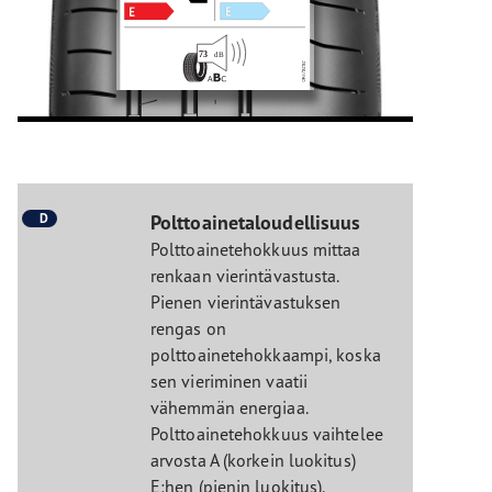
D
Polttoainetaloudellisuus
Polttoainetehokkuus mittaa
renkaan vierintävastusta.
Pienen vierintävastuksen
rengas on
polttoainetehokkaampi, koska
sen vieriminen vaatii
vähemmän energiaa.
Polttoainetehokkuus vaihtelee
arvosta A (korkein luokitus)
E:hen (pienin luokitus).