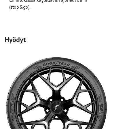
toimituksissa käytettäviin ajoneuvoihin
(stop&go).
Hyödyt