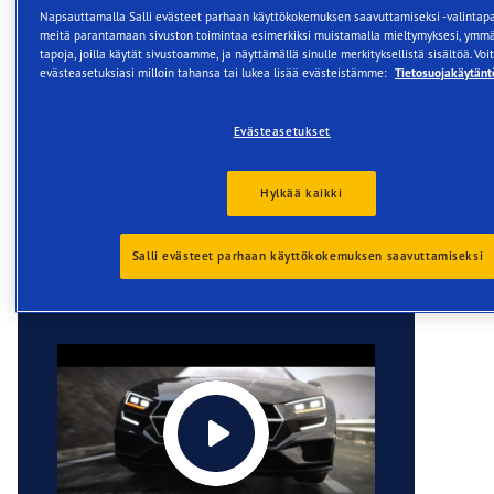
seuraa optimaalinen ajettavuus kuivalla.
Napsauttamalla Salli evästeet parhaan käyttökokemuksen saavuttamiseksi -valintapa
meitä parantamaan sivuston toimintaa esimerkiksi muistamalla mieltymyksesi, ymm
tapoja, joilla käytät sivustoamme, ja näyttämällä sinulle merkityksellistä sisältöä. Vo
The advantages of Goodyear’s
evästeasetuksiasi milloin tahansa tai lukea lisää evästeistämme:
Tietosuojakäytänt
Eagle F1 Asymmetric 5 at a glance:
Lyhyempi jarrutusmatka märillä teillä
Evästeasetukset
Urheilullinen ajotuntuma
Hylkää kaikki
Videot
Salli evästeet parhaan käyttökokemuksen saavuttamiseksi