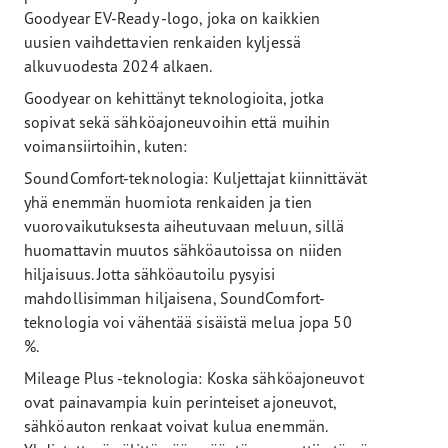
Goodyear EV-Ready -logo, joka on kaikkien
uusien vaihdettavien renkaiden kyljessä
alkuvuodesta 2024 alkaen.
Goodyear on kehittänyt teknologioita, jotka
sopivat sekä sähköajoneuvoihin että muihin
voimansiirtoihin, kuten:
SoundComfort-teknologia: Kuljettajat kiinnittävät
yhä enemmän huomiota renkaiden ja tien
vuorovaikutuksesta aiheutuvaan meluun, sillä
huomattavin muutos sähköautoissa on niiden
hiljaisuus. Jotta sähköautoilu pysyisi
mahdollisimman hiljaisena, SoundComfort-
teknologia voi vähentää sisäistä melua jopa 50
%.
Mileage Plus -teknologia: Koska sähköajoneuvot
ovat painavampia kuin perinteiset ajoneuvot,
sähköauton renkaat voivat kulua enemmän.