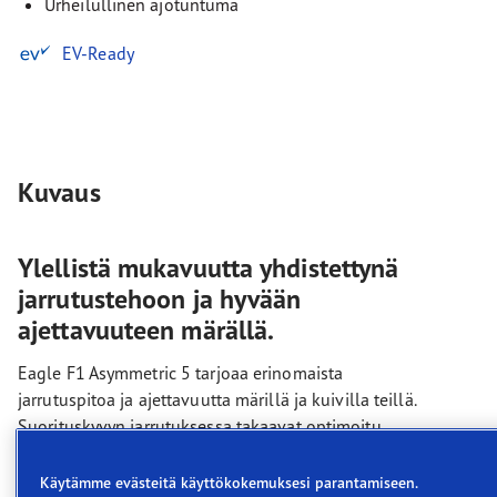
Urheilullinen ajotuntuma
EV-Ready
Kuvaus
Ylellistä mukavuutta yhdistettynä
jarrutustehoon ja hyvään
ajettavuuteen märällä.
Eagle F1 Asymmetric 5 tarjoaa erinomaista
jarrutuspitoa ja ajettavuutta märillä ja kuivilla teillä.
Suorituskyvyn jarrutuksessa takaavat optimoitu
seos ja hyvää pitoa tarjoava kulutuspinta. Jäykkä
rakenne tarkoittaa tarkkaa voiman välitystä, josta
Käytämme evästeitä käyttökokemuksesi parantamiseen.