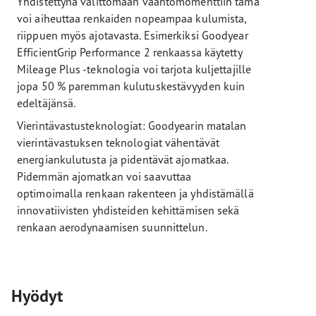
Yhdistettynä välittömään vääntömomenttiin tämä
voi aiheuttaa renkaiden nopeampaa kulumista,
riippuen myös ajotavasta. Esimerkiksi Goodyear
EfficientGrip Performance 2 renkaassa käytetty
Mileage Plus -teknologia voi tarjota kuljettajille
jopa 50 % paremman kulutuskestävyyden kuin
edeltäjänsä.
Vierintävastusteknologiat: Goodyearin matalan
vierintävastuksen teknologiat vähentävät
energiankulutusta ja pidentävät ajomatkaa.
Pidemmän ajomatkan voi saavuttaa
optimoimalla renkaan rakenteen ja yhdistämällä
innovatiivisten yhdisteiden kehittämisen sekä
renkaan aerodynaamisen suunnittelun.
Hyödyt