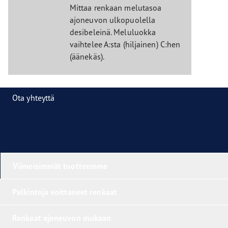
Mittaa renkaan melutasoa
ajoneuvon ulkopuolella
desibeleinä. Meluluokka
vaihtelee A:sta (hiljainen) C:hen
(äänekäs).
Ota yhteyttä
Viimeisimmät tuotteemme
Palkintoja voittaneet renkaat
Renkaat ajoneuvon mukaan