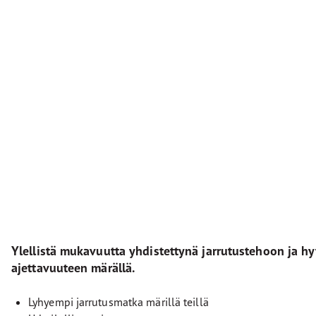
Ylellistä mukavuutta yhdistettynä jarrutustehoon ja h
ajettavuuteen märällä.
Lyhyempi jarrutusmatka märillä teillä