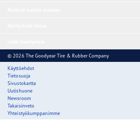
Renkaat luokan mukaan
Hyödyllistä tietoa
Lisää Goodyearia
© 2026 The Goodyear Tire & Rubber Company
Käyttöehdot
Tietosuoja
Sivustokartta
Uutishuone
Newsroom
Takaisinveto
Yhteistyökumppanimme