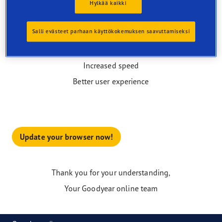
Hylkää kaikki
Salli evästeet parhaan käyttökokemuksen saavuttamiseksi
Why do I need an up-to-date web browser?
Higher security
Increased speed
Better user experience
Update your browser now!
Thank you for your understanding,
Your Goodyear online team