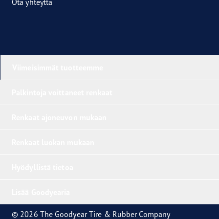
Ota yhteyttä
Viimeisimmät tuotteemme
Palkintoja voittaneet renkaat
Renkaat ajoneuvon mukaan
Renkaat luokan mukaan
Hyödyllistä tietoa
Lisää Goodyearia
© 2026 The Goodyear Tire & Rubber Company