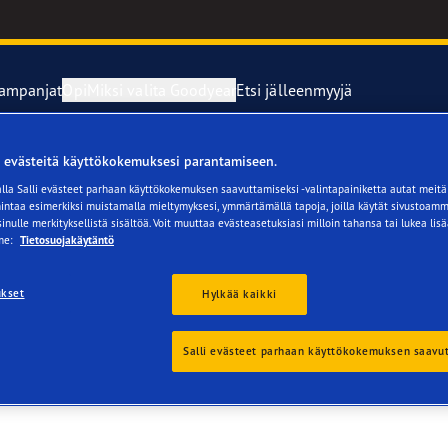
kampanjat
Opi
Miksi valita Goodyear
Etsi jälleenmyyjä
evästeitä käyttökokemuksesi parantamiseen.
aista huolehtiminen
year Blimp
la Salli evästeet parhaan käyttökokemuksen saavuttamiseksi -valintapainiketta autat mei
mintaa esimerkiksi muistamalla mieltymyksesi, ymmärtämällä tapoja, joilla käytät sivustoamm
inulle merkityksellistä sisältöä. Voit muuttaa evästeasetuksiasi milloin tahansa tai lukea lis
aiden kiinnitys ja vaihtaminen
year RACING
me:
Tietosuojakäytäntö
e F1 Asymmetric 6
ukset
Hylkää kaikki
Grip Ice 3
Salli evästeet parhaan käyttökokemuksen saavu
aGrip Performance 3