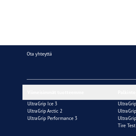
Renkaita koskevien merkkien selitykset
Eagle F1 Supersport -valikoima
Ota yhteyttä
Viimeisimmät tuotteemme
Palkinto
UltraGrip Ice 3
UltraGrip
UltraGrip Arctic 2
UltraGri
UltraGrip Performance 3
UltraGrip
Tire Tes