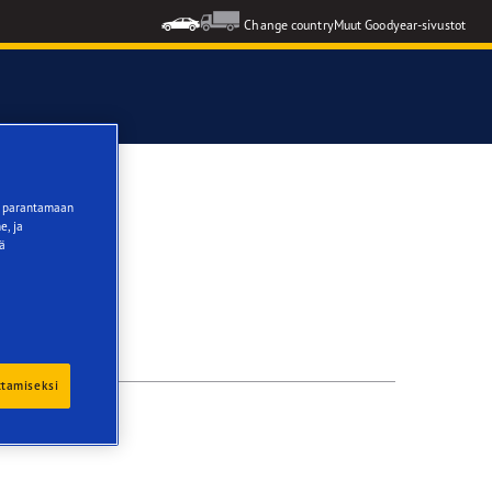
Change country
Muut Goodyear-sivustot
tä parantamaan
e, ja
ää
ttamiseksi