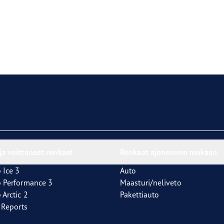
ja voittaneet renkaat
Renkaat ajoneuvon mukaan
 Ice 3
Auto
p Performance 3
Maasturi/neliveto
 Arctic 2
Pakettiauto
t Reports