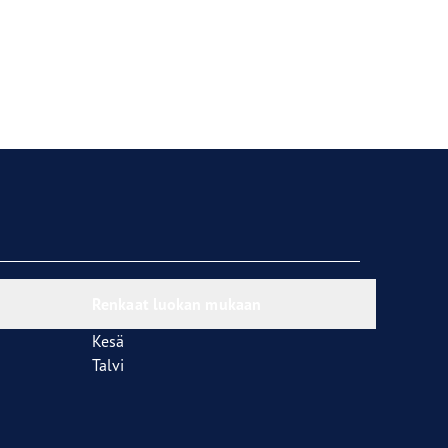
Renkaat luokan mukaan
Kesä
Talvi