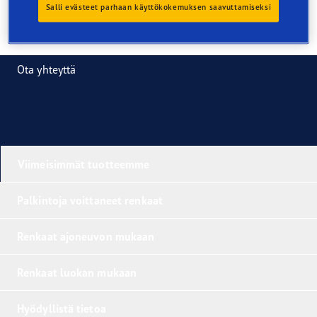
Salli evästeet parhaan käyttökokemuksen saavuttamiseksi
Ota yhteyttä
Viimeisimmät tuotteemme
Palkintoja voittaneet renkaat
Renkaat ajoneuvon mukaan
Renkaat luokan mukaan
Hyödyllistä tietoa