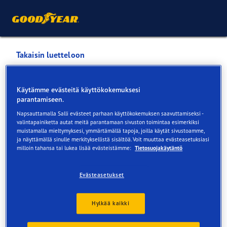
Takaisin luetteloon
Neste Nivala / Nivalan
Käytämme evästeitä käyttökokemuksesi
Autohuolto Oy
parantamiseen.
Napsauttamalla Salli evästeet parhaan käyttökokemuksen saavuttamiseksi -
valintapainiketta autat meitä parantamaan sivuston toimintaa esimerkiksi
Palvelut saatavilla verkossa ja myymälässä
muistamalla mieltymyksesi, ymmärtämällä tapoja, joilla käytät sivustoamme,
ja näyttämällä sinulle merkityksellistä sisältöä. Voit muuttaa evästeasetuksiasi
milloin tahansa tai lukea lisää evästeistämme:
Tietosuojakäytäntö
Yhteystiedot
Renkaat
Palvelut
Evästeasetukset
Hylkää kaikki