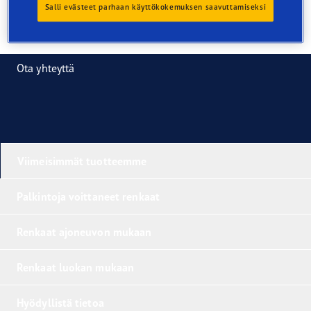
Salli evästeet parhaan käyttökokemuksen saavuttamiseksi
Ota yhteyttä
Viimeisimmät tuotteemme
Palkintoja voittaneet renkaat
Renkaat ajoneuvon mukaan
Renkaat luokan mukaan
Hyödyllistä tietoa