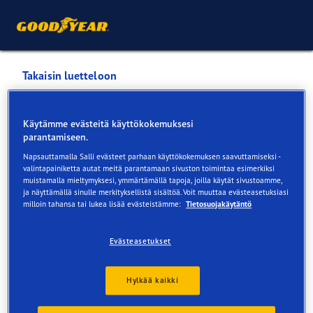
Takaisin luetteloon
RENGASCENTER MARIEHAM
Käytämme evästeitä käyttökokemuksesi
JS-DÄCK
parantamiseen.
Napsauttamalla Salli evästeet parhaan käyttökokemuksen saavuttamiseksi -
valintapainiketta autat meitä parantamaan sivuston toimintaa esimerkiksi
Palvelut saatavilla verkossa ja myymälässä
muistamalla mieltymyksesi, ymmärtämällä tapoja, joilla käytät sivustoamme,
ja näyttämällä sinulle merkityksellistä sisältöä. Voit muuttaa evästeasetuksiasi
milloin tahansa tai lukea lisää evästeistämme:
Tietosuojakäytäntö
Yhteystiedot
Renkaat
Palvelut
Arvostelut
Evästeasetukset
Hylkää kaikki