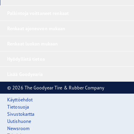
Palkintoja voittaneet renkaat
Renkaat ajoneuvon mukaan
Renkaat luokan mukaan
Hyödyllistä tietoa
Lisää Goodyearia
© 2026 The Goodyear Tire & Rubber Company
Käyttöehdot
Tietosuoja
Sivustokartta
Uutishuone
Newsroom