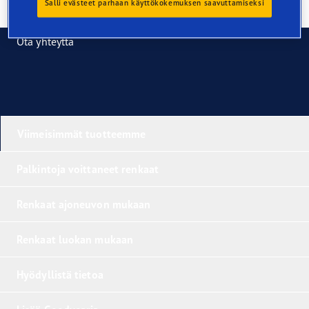
Salli evästeet parhaan käyttökokemuksen saavuttamiseksi
Ota yhteyttä
Viimeisimmät tuotteemme
Palkintoja voittaneet renkaat
Renkaat ajoneuvon mukaan
Renkaat luokan mukaan
Hyödyllistä tietoa