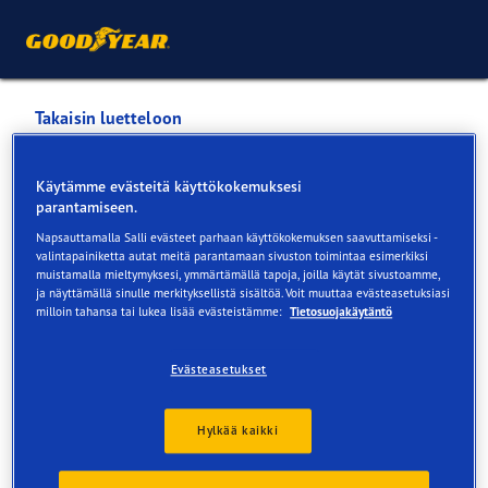
Takaisin luetteloon
Hangon Auto- ja Venetalo
Käytämme evästeitä käyttökokemuksesi
parantamiseen.
Palvelut saatavilla verkossa ja myymälässä
Napsauttamalla Salli evästeet parhaan käyttökokemuksen saavuttamiseksi -
valintapainiketta autat meitä parantamaan sivuston toimintaa esimerkiksi
muistamalla mieltymyksesi, ymmärtämällä tapoja, joilla käytät sivustoamme,
ja näyttämällä sinulle merkityksellistä sisältöä. Voit muuttaa evästeasetuksiasi
Yhteystiedot
Renkaat
Palvelut
milloin tahansa tai lukea lisää evästeistämme:
Tietosuojakäytäntö
Evästeasetukset
Hylkää kaikki