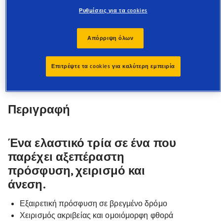
Εξαιρετική πρόσφυση σε βρεγμένο δρόμο
Ρυθμίσεις για τα cookies
Χειρισμός ακριβείας και ομοιόμορφη φθορά
Ομαλή και ήσυχη διαδρομή
Απόρριψη όλων
Τεχνολογία ΠΡΟΣΤΑΣΙΑΣ ΖΑΝΤΑΣ
Επιτρέψτε τα cookies για καλύτερη εμπειρία
Περιγραφή
Ένα ελαστικό τρία σε ένα που
παρέχει αξεπέραστη
πρόσφυση, χειρισμό και
άνεση.
Εξαιρετική πρόσφυση σε βρεγμένο δρόμο
Χειρισμός ακριβείας και ομοιόμορφη φθορά