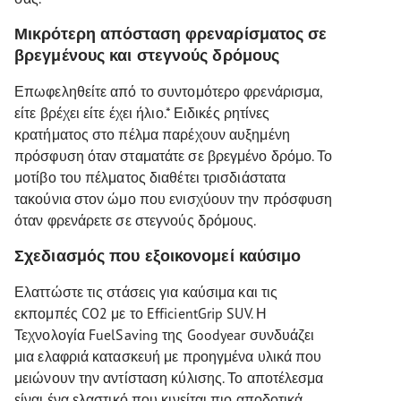
Μικρότερη απόσταση φρεναρίσματος σε
βρεγμένους και στεγνούς δρόμους
Επωφεληθείτε από το συντομότερο φρενάρισμα,
είτε βρέχει είτε έχει ήλιο.* Ειδικές ρητίνες
κρατήματος στο πέλμα παρέχουν αυξημένη
πρόσφυση όταν σταματάτε σε βρεγμένο δρόμο. Το
μοτίβο του πέλματος διαθέτει τρισδιάστατα
τακούνια στον ώμο που ενισχύουν την πρόσφυση
όταν φρενάρετε σε στεγνούς δρόμους.
Σχεδιασμός που εξοικονομεί καύσιμο
Ελαττώστε τις στάσεις για καύσιμα και τις
εκπομπές CO2 με το EfficientGrip SUV. Η
Τεχνολογία FuelSaving της Goodyear συνδυάζει
μια ελαφριά κατασκευή με προηγμένα υλικά που
μειώνουν την αντίσταση κύλισης. Το αποτέλεσμα
είναι ένα ελαστικό που κινείται πιο αποδοτικά,