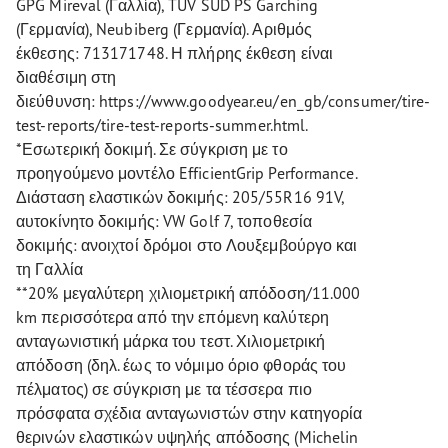
GPG Mireval (Γαλλία), TÜV SÜD PS Garching
(Γερμανία), Neubiberg (Γερμανία). Αριθμός
έκθεσης: 713171748. Η πλήρης έκθεση είναι
διαθέσιμη στη
διεύθυνση: https://www.goodyear.eu/en_gb/consumer/tire-
test-reports/tire-test-reports-summer.html.
*Εσωτερική δοκιμή. Σε σύγκριση με το
προηγούμενο μοντέλο EfficientGrip Performance.
Διάσταση ελαστικών δοκιμής: 205/55R16 91V,
αυτοκίνητο δοκιμής: VW Golf 7, τοποθεσία
δοκιμής: ανοιχτοί δρόμοι στο Λουξεμβούργο και
τη Γαλλία
**20% μεγαλύτερη χιλιομετρική απόδοση/11.000
km περισσότερα από την επόμενη καλύτερη
ανταγωνιστική μάρκα του τεστ. Χιλιομετρική
απόδοση (δηλ. έως το νόμιμο όριο φθοράς του
πέλματος) σε σύγκριση με τα τέσσερα πιο
πρόσφατα σχέδια ανταγωνιστών στην κατηγορία
θερινών ελαστικών υψηλής απόδοσης (Michelin