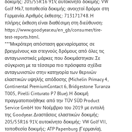
δοκιμής: 205/55R16 91V, αυτοκίνητο δοκιμής: VW
Golf Mk7, τοποθεσία δοκιμής: ανοιχτοί δρόμοι στη
Γερμανία. Αριθμός έκθεσης: 713171748. Η
πλήρης έκθεση είναι διαθέσιμη στη διεύθυνση:
https://www.goodyear.eu/en_gb/consumer/tire-
test-reports.html.
***Μικρότερη απόσταση φρεναρίσματος σε
βρεγμένους και στεγνούς δρόμους από όλες τις
ανταγωνιστικές μάρκες που δοκιμάστηκαν. Σε
σύγκριση με τα τέσσερα πιο πρόσφατα σχέδια
ανταγωνιστών στην κατηγορία των θερινών
ελαστικών υψηλής απόδοσης (Michelin Primacy 4,
Continental PremiumContact 6, Bridgestone Turanza
T005, Pirelli Cinturato P7 Blue). Η δοκιμή
πραγματοποιήθηκε από την TÜV SÜD Product
Service GmbH τον Νοέμβριο του 2019 με εντολή
της Goodyear. Διαστάσεις ελαστικών δοκιμής:
205/55R16 91V, αυτοκίνητο δοκιμής: VW Golf VII,
τοποθεσία δοκιμής: ATP Papenburg (Γερμανία),