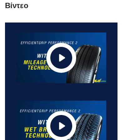
Βίντεο