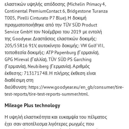
ελαστικών υψηλής απόδοσης (Michelin Primacy 4,
Continental PremiumContact 6, Bridgestone Turanza
T005, Pirelli Cinturato P7 Blue). Η δοκιμή
πραγματοποιήθηκε από την TÜV SÜD Product
Service GmbH τον Νοέμβριο του 2019 με εντολή
της Goodyear. Διαστάσεις ελαστικών δοκιμής:
205/55R16 91V, αυτοκίνητο δοκιμής: VW Golf VII,
τοποθεσία δοκιμής: ATP Papenburg (Γερμανία),
GPG Mireval (Γαλλία), TÜV SÜD PS Garching
(Γερμανία), Neubiberg (Γερμανία). Αριθμός
έκθεσης: 713171748. Η πλήρης έκθεση είναι
διαθέσιμη στη
διεύθυνση: https://www.goodyear.eu/en_gb/consumer/tire-
test-reports/tire-test-reports-summer.html.
Mileage Plus technology
Η υψηλή ελαστικότητα και ευκαμψία του πέλματος
έχει σαν αποτέλεσμα λιγότερες ρωγμές που