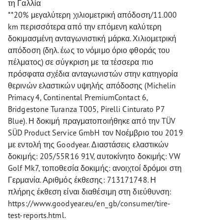
τη Γαλλία
**20% μεγαλύτερη χιλιομετρική απόδοση/11.000
km περισσότερα από την επόμενη καλύτερη
δοκιμασμένη ανταγωνιστική μάρκα. Χιλιομετρική
απόδοση (δηλ. έως το νόμιμο όριο φθοράς του
πέλματος) σε σύγκριση με τα τέσσερα πιο
πρόσφατα σχέδια ανταγωνιστών στην κατηγορία
θερινών ελαστικών υψηλής απόδοσης (Michelin
Primacy 4, Continental PremiumContact 6,
Bridgestone Turanza T005, Pirelli Cinturato P7
Blue). Η δοκιμή πραγματοποιήθηκε από την TÜV
SÜD Product Service GmbH τον Νοέμβριο του 2019
με εντολή της Goodyear. Διαστάσεις ελαστικών
δοκιμής: 205/55R16 91V, αυτοκίνητο δοκιμής: VW
Golf Mk7, τοποθεσία δοκιμής: ανοιχτοί δρόμοι στη
Γερμανία. Αριθμός έκθεσης: 713171748. Η
πλήρης έκθεση είναι διαθέσιμη στη διεύθυνση:
https://www.goodyear.eu/en_gb/consumer/tire-
test-reports.html.