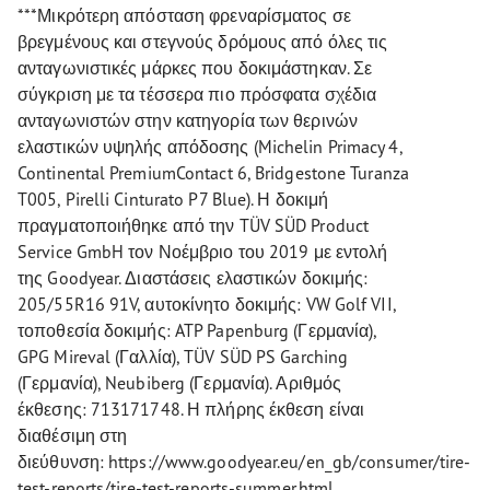
***Μικρότερη απόσταση φρεναρίσματος σε
βρεγμένους και στεγνούς δρόμους από όλες τις
ανταγωνιστικές μάρκες που δοκιμάστηκαν. Σε
σύγκριση με τα τέσσερα πιο πρόσφατα σχέδια
ανταγωνιστών στην κατηγορία των θερινών
ελαστικών υψηλής απόδοσης (Michelin Primacy 4,
Continental PremiumContact 6, Bridgestone Turanza
T005, Pirelli Cinturato P7 Blue). Η δοκιμή
πραγματοποιήθηκε από την TÜV SÜD Product
Service GmbH τον Νοέμβριο του 2019 με εντολή
της Goodyear. Διαστάσεις ελαστικών δοκιμής:
205/55R16 91V, αυτοκίνητο δοκιμής: VW Golf VII,
τοποθεσία δοκιμής: ATP Papenburg (Γερμανία),
GPG Mireval (Γαλλία), TÜV SÜD PS Garching
(Γερμανία), Neubiberg (Γερμανία). Αριθμός
έκθεσης: 713171748. Η πλήρης έκθεση είναι
διαθέσιμη στη
διεύθυνση: https://www.goodyear.eu/en_gb/consumer/tire-
test-reports/tire-test-reports-summer.html.