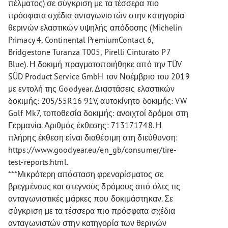
πέλματος) σε σύγκριση με τα τέσσερα πιο
πρόσφατα σχέδια ανταγωνιστών στην κατηγορία
θερινών ελαστικών υψηλής απόδοσης (Michelin
Primacy 4, Continental PremiumContact 6,
Bridgestone Turanza T005, Pirelli Cinturato P7
Blue). Η δοκιμή πραγματοποιήθηκε από την TÜV
SÜD Product Service GmbH τον Νοέμβριο του 2019
με εντολή της Goodyear. Διαστάσεις ελαστικών
δοκιμής: 205/55R16 91V, αυτοκίνητο δοκιμής: VW
Golf Mk7, τοποθεσία δοκιμής: ανοιχτοί δρόμοι στη
Γερμανία. Αριθμός έκθεσης: 713171748. Η
πλήρης έκθεση είναι διαθέσιμη στη διεύθυνση:
https://www.goodyear.eu/en_gb/consumer/tire-
test-reports.html.
***Μικρότερη απόσταση φρεναρίσματος σε
βρεγμένους και στεγνούς δρόμους από όλες τις
ανταγωνιστικές μάρκες που δοκιμάστηκαν. Σε
σύγκριση με τα τέσσερα πιο πρόσφατα σχέδια
ανταγωνιστών στην κατηγορία των θερινών