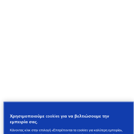
Το ελαστικό εξοικονόμησης καυσίμου που διατηρε
την απόδοσή του για περισσότερο χρόνο
Χρησιμοποιούμε cookies για να βελτιώσουμε την
εμπειρία σας.
Εξοικονομεί καύσιμο και είναι φιλικό προς το περιβάλλον
Κάνοντας κλικ στην επιλογή «Επιτρέπονται τα cookies για καλύτερη εμπειρία»,