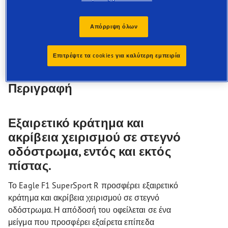
Εξαιρετικό κράτημα σε στεγνό οδόστρωμα
Απόλυτα ακριβής χειρισμός
Ανώτερη σταθερότητα σε υψηλές ταχύτητες
Απόρριψη όλων
Επιτρέψτε τα cookies για καλύτερη εμπειρία
Περιγραφή
Εξαιρετικό κράτημα και
ακρίβεια χειρισμού σε στεγνό
οδόστρωμα, εντός και εκτός
πίστας.
Το Eagle F1 SuperSport R προσφέρει εξαιρετικό
κράτημα και ακρίβεια χειρισμού σε στεγνό
οδόστρωμα. Η απόδοσή του οφείλεται σε ένα
μείγμα που προσφέρει εξαίρετα επίπεδα