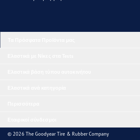
Τα Πρόσφατα Προϊόντα μας
Ελαστικά με Νίκες στα Tests
Ελαστικά βάση τύπου αυτοκινήτου
Ελαστικά ανά κατηγορία
Περισσότερα
Εταιρικοί σύνδεσμοι
© 2026 The Goodyear Tire & Rubber Company