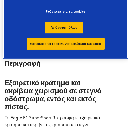
Εξαιρετικό κράτημα σε στεγνό οδόστρωμα
Απόλυτα ακριβής χειρισμός
Ρυθμίσεις για τα cookies
Ανώτερη σταθερότητα σε υψηλές ταχύτητες
Τεχνολογία ΠΡΟΣΤΑΣΙΑΣ ΖΑΝΤΑΣ
Απόρριψη όλων
Επιτρέψτε τα cookies για καλύτερη εμπειρία
Περιγραφή
Εξαιρετικό κράτημα και
ακρίβεια χειρισμού σε στεγνό
οδόστρωμα, εντός και εκτός
πίστας.
Το Eagle F1 SuperSport R προσφέρει εξαιρετικό
κράτημα και ακρίβεια χειρισμού σε στεγνό