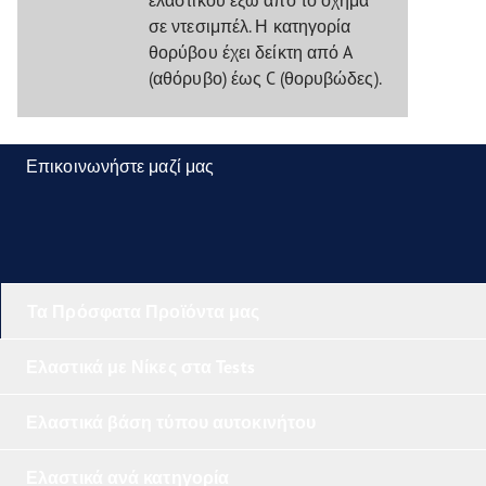
σε ντεσιμπέλ. Η κατηγορία
θορύβου έχει δείκτη από A
(αθόρυβο) έως C (θορυβώδες).
Επικοινωνήστε μαζί μας
Τα Πρόσφατα Προϊόντα μας
Ελαστικά με Νίκες στα Tests
Ελαστικά βάση τύπου αυτοκινήτου
Ελαστικά ανά κατηγορία