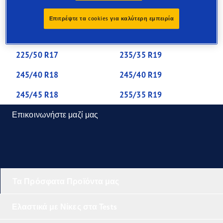
205/50 R17
205/55 R16
Επιτρέψτε τα cookies για καλύτερη εμπειρία
225/40 R18
225/40 R19
225/50 R17
235/35 R19
245/40 R18
245/40 R19
245/45 R18
255/35 R19
Επικοινωνήστε μαζί μας
Τα Πρόσφατα Προϊόντα μας
Ελαστικά με Νίκες στα Tests