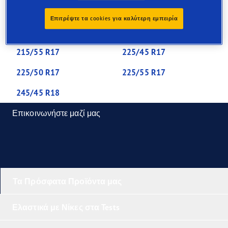
205/45 R16
205/50 R17
Επιτρέψτε τα cookies για καλύτερη εμπειρία
205/55 R16
205/60 R16
215/55 R17
225/45 R17
225/50 R17
225/55 R17
245/45 R18
Επικοινωνήστε μαζί μας
Τα Πρόσφατα Προϊόντα μας
Ελαστικά με Νίκες στα Tests