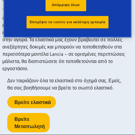
Απόρριψη όλων
Τα ελαστικά μας έχουν βραβευτεί σε πολλές ανεξάρτητες
δοκιμές, ενώ προσφέρουμε τις περισσότερες διαστάσεις
Επιτρέψτε τα cookies για καλύτερη εμπειρία
ελαστικών με αξιολόγηση "A" στις κατηγορίες σήμανσης
ελαστικών ΕΕ, μεταξύ αυτών που κυκλοφορούν σήμερα
στην αγορά. Τα ελαστικά μας έχουν βραβευτεί σε πολλές
ανεξάρτητες δοκιμές και μπορούν να τοποθετηθούν στα
περισσότερα μοντέλα Lancia – σε ορισμένες περιπτώσεις
μάλιστα, θα διαπιστώσετε ότι τοποθετούνται από το
εργοστάσιο.
Δεν ταιριάζουν όλα τα ελαστικά στο όχημά σας. Εμείς,
θα σας βοηθήσουμε να βρείτε το σωστό ελαστικό.
Βρείτε ελαστικά
Βρείτε
Μεταπωλητή