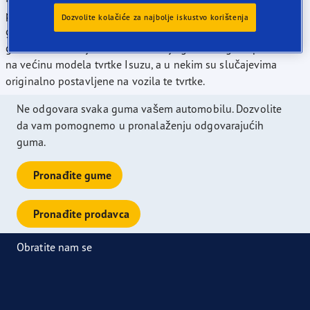
predvodimo skupinu proizvođača po ponudi izbora veličina
Dozvolite kolačiće za najbolje iskustvo korištenja
guma ocjenjenih ocjenom "A" prema Europskim ocjenama
guma na današnjem tržištu. Naše je gume moguće postaviti
na većinu modela tvrtke Isuzu, a u nekim su slučajevima
originalno postavljene na vozila te tvrtke.
Ne odgovara svaka guma vašem automobilu. Dozvolite
da vam pomognemo u pronalaženju odgovarajućih
guma.
Pronađite gume
Pronađite prodavca
Obratite nam se