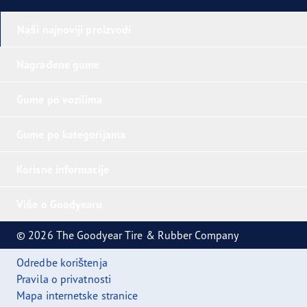
Naši najnoviji proizvodi
Nagrađene gume
Gume po vozilima
Gume po kategorijama
Korisne informacije
Više o Goodyearu
© 2026 The Goodyear Tire & Rubber Company
Odredbe korištenja
Pravila o privatnosti
Mapa internetske stranice