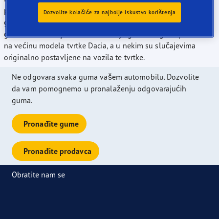
predvodimo skupinu proizvođača po ponudi izbora veličina
Dozvolite kolačiće za najbolje iskustvo korištenja
guma ocjenjenih ocjenom "A" prema Europskim ocjenama
guma na današnjem tržištu. Naše je gume moguće postaviti
na većinu modela tvrtke Dacia, a u nekim su slučajevima
originalno postavljene na vozila te tvrtke.
Ne odgovara svaka guma vašem automobilu. Dozvolite
da vam pomognemo u pronalaženju odgovarajućih
guma.
Pronađite gume
Pronađite prodavca
Obratite nam se