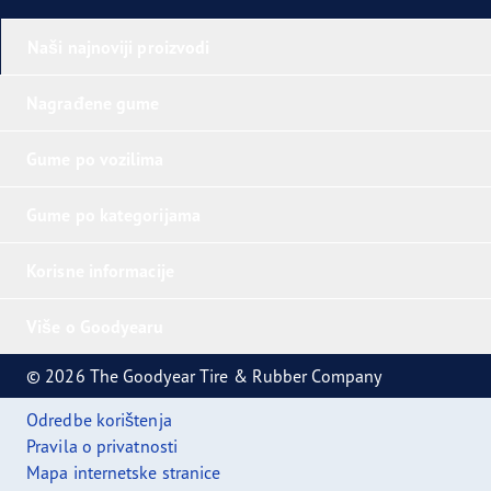
Naši najnoviji proizvodi
Nagrađene gume
Gume po vozilima
Gume po kategorijama
Korisne informacije
Više o Goodyearu
© 2026 The Goodyear Tire & Rubber Company
Odredbe korištenja
Pravila o privatnosti
Mapa internetske stranice