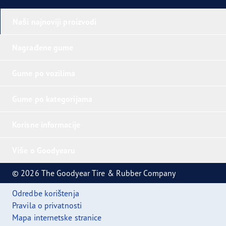
Naši najnoviji proizvodi
Nagrađene gume
Gume po vozilima
Gume po kategorijama
Korisne informacije
Više o Goodyearu
© 2026 The Goodyear Tire & Rubber Company
Odredbe korištenja
Pravila o privatnosti
Mapa internetske stranice