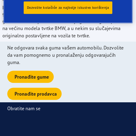
predvodimo skupinu proizvođača po ponudi izbora veličina
Dozvolite kolačiće za najbolje iskustvo korištenja
guma ocjenjenih ocjenom "A" prema Europskim ocjenama
guma na današnjem tržištu. Naše je gume moguće postaviti
na većinu modela tvrtke BMW, a u nekim su slučajevima
originalno postavljene na vozila te tvrtke.
Ne odgovara svaka guma vašem automobilu. Dozvolite
da vam pomognemo u pronalaženju odgovarajućih
guma.
Pronađite gume
Pronađite prodavca
Obratite nam se