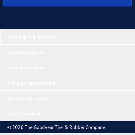
Naši najnoviji proizvodi
Nagrađene gume
Gume po vozilima
Gume po kategorijama
Korisne informacije
Više o Goodyearu
© 2026 The Goodyear Tire & Rubber Company