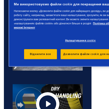
Ми використовуємо файли cookie для покращення ваш
Натискаючи кнопку «Дозволити файли cookie для найкращого досвіду», ви 
роботу сайту, наприклад, запам’ятати ваші налаштування, зрозуміти, як ви 
демонструвати вам релевантний контент. Ви можете змінити налаштування ф
«налаштуваннях файлів cookie» або дізнатися більше в розділі
Політика о
мережі Інтернет
Налаштування cookie
Відхилити все
Дозволити файли cookie для н