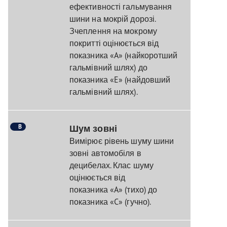
ефективності гальмування
шини на мокрій дорозі.
Зчеплення на мокрому
покритті оцінюється від
показника «A» (найкоротший
гальмівний шлях) до
показника «E» (найдовший
гальмівний шлях).
B
Шум зовні
Вимірює рівень шуму шини
зовні автомобіля в
децибелах. Клас шуму
оцінюється від
показника «A» (тихо) до
показника «C» (гучно).