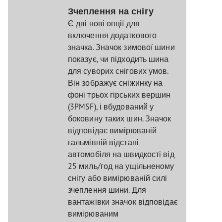
Зчеплення на снігу
Є дві нові опції для
включення додаткового
значка. Значок зимової шини
показує, чи підходить шина
для суворих снігових умов.
Він зображує сніжинку на
фоні трьох гірських вершин
(3PMSF), і вбудований у
боковину таких шин. Значок
відповідає вимірюваній
гальмівній відстані
автомобіля на швидкості від
25 миль/год на ущільненому
снігу або вимірюваній силі
зчеплення шини. Для
вантажівки значок відповідає
вимірюваним