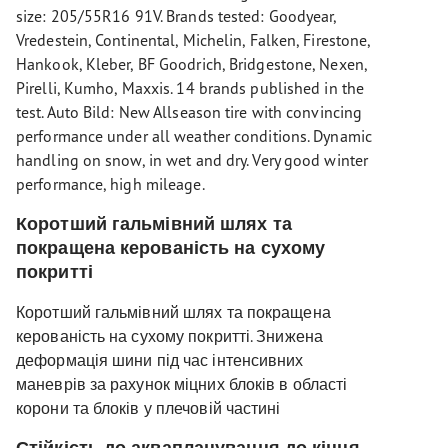
size: 205/55R16 91V. Brands tested: Goodyear,
Vredestein, Continental, Michelin, Falken, Firestone,
Hankook, Kleber, BF Goodrich, Bridgestone, Nexen,
Pirelli, Kumho, Maxxis. 14 brands published in the
test. Auto Bild: New Allseason tire with convincing
performance under all weather conditions. Dynamic
handling on snow, in wet and dry. Very good winter
performance, high mileage.
Коротший гальмівний шлях та
покращена керованість на сухому
покритті
Коротший гальмівний шлях та покращена
керованість на сухому покритті. Знижена
деформація шини під час інтенсивних
маневрів за рахунок міцних блоків в області
корони та блоків у плечовій частині
Стійкість до аквапланування до кінця